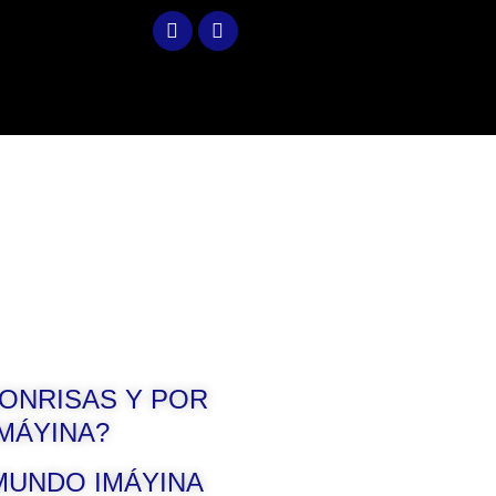
 SONRISAS Y POR
MÁYINA?
E MUNDO IMÁYINA