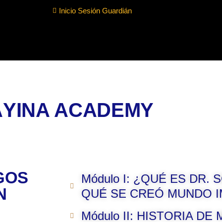
Inicio Sesión Guardián
ÁYINA ACADEMY
GOS
Módulo I: ¿QUÉ ES DR.
N
QUÉ SE CREÓ MUNDO I
Módulo II: HISTORIA D