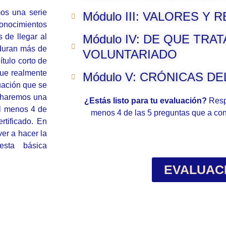
os una serie
Módulo III: VALORES Y 
nocimientos
 de llegar al
Módulo IV: DE QUE TRAT
 duran más de
VOLUNTARIADO
tulo corto de
que realmente
Módulo V: CRÓNICAS D
uación que se
e haremos una
¿Estás listo para tu evaluación?
Resp
al menos 4 de
menos 4 de las 5 preguntas que a con
rtificado. En
ver a hacer la
esta básica
EVALUAC