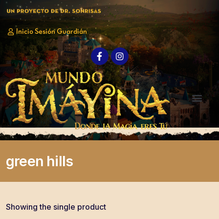
Inicio Sesión Guardián
Nosotros
Galería
Quiero ayudar
Quiero ser Voluntario
Quiero ir
Contacto
green hills
Showing the single product