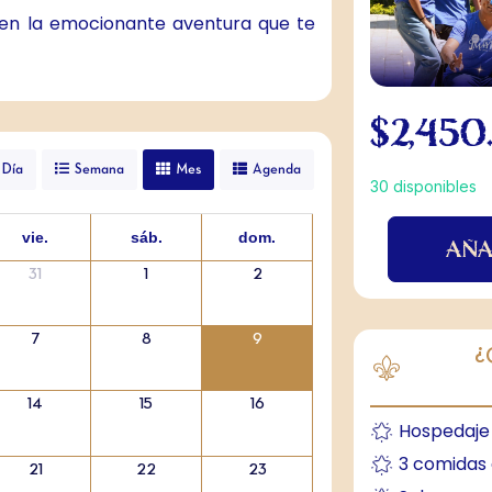
 en la emocionante aventura que te
$
2,450
Día
Semana
Mes
Agenda
30 disponibles
vie.
sáb.
dom.
AÑA
31
1
2
7
8
9
¿
14
15
16
Hospedaje 
3 comidas a
21
22
23