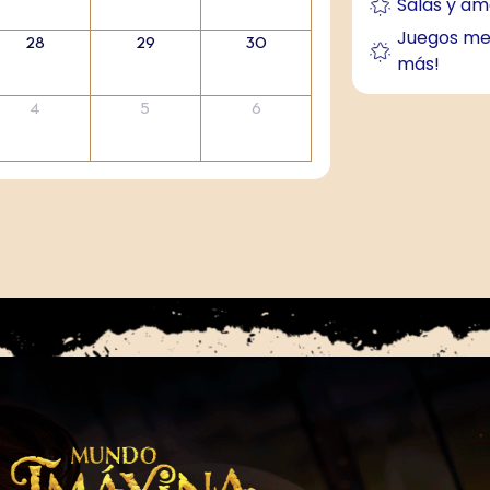
Salas y am
Juegos me
28
29
30
más!
4
5
6