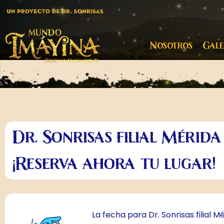
Nosotros
Gale
Dr. Sonrisas filial Mérida
¡Reserva ahora tu lugar!
La fecha para Dr. Sonrisas filial M