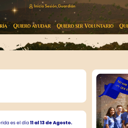
Inicio Sesión Guardián
ría
Quiero ayudar
Quiero ser Voluntario
Qui
érida es el día
11 al 13 de Agosto.