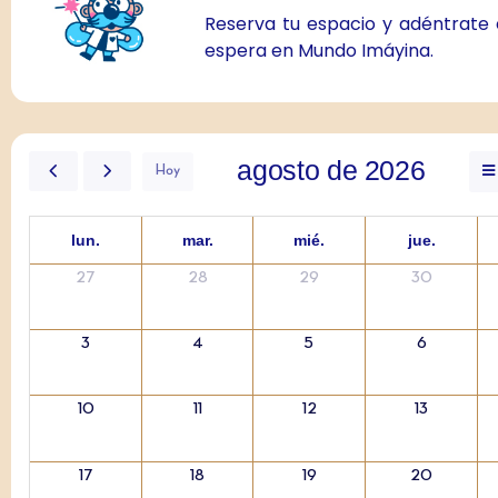
Reserva tu espacio y adéntrate
espera en Mundo Imáyina.
agosto de 2026
Hoy
lun.
mar.
mié.
jue.
27
28
29
30
3
4
5
6
10
11
12
13
17
18
19
20