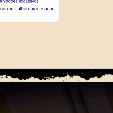
enidades exclusivas.
cánicos, albercas y ¡mucho