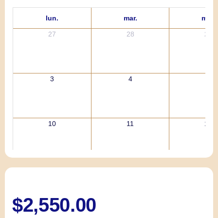
lun.
mar.
mié.
27
28
29
3
4
5
10
11
12
17
18
19
$
2,550.00
24
25
26