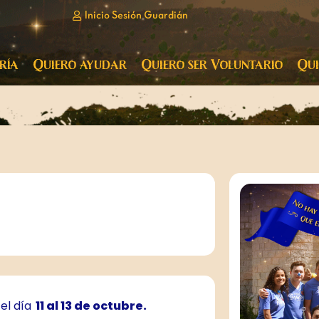
Inicio Sesión Guardián
ría
Quiero ayudar
Quiero ser Voluntario
Qui
el día
11 al 13 de octubre.