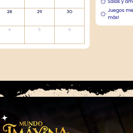
Salas y am
Juegos me
28
29
30
más!
4
5
6