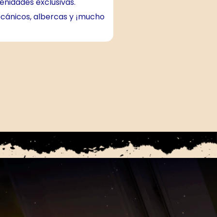
enidades exclusivas.
cánicos, albercas y ¡mucho