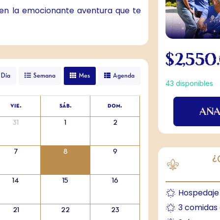
 en la emocionante aventura que te
$
2,550
Día
Semana
Mes
Agenda
43 disponibles
vie.
sáb.
dom.
AÑA
31
1
2
7
8
9
¿
14
15
16
Hospedaje 
3 comidas a
21
22
23