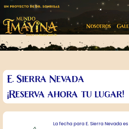
Nosotros
Gale
E. Sierra Nevada
¡Reserva ahora tu lugar!
La fecha para E. Sierra Nevada es 