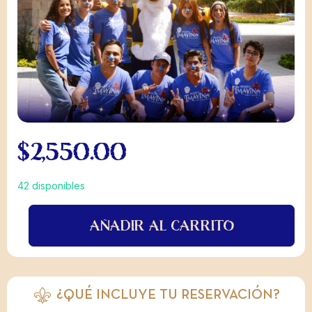
31
1
2
$
2,550.00
42 disponibles
AÑADIR AL CARRITO
¿QUÉ INCLUYE TU RESERVACIÓN?