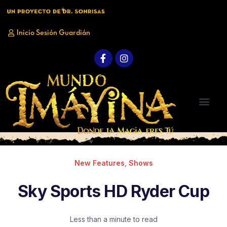
Inicio Sesión Guardián
Nosotros
Galería
Quiero ayudar
Quiero ser Voluntario
Quiero ir
Contacto
New Features
,
Shows
Sky Sports HD Ryder Cup
Less than a minute to read