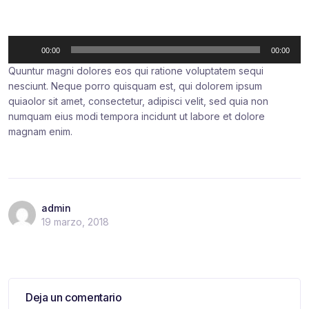
R
00:00
00:00
e
Quuntur magni dolores eos qui ratione voluptatem sequi
p
nesciunt. Neque porro quisquam est, qui dolorem ipsum
r
quiaolor sit amet, consectetur, adipisci velit, sed quia non
o
numquam eius modi tempora incidunt ut labore et dolore
d
magnam enim.
u
c
t
o
r
admin
d
19 marzo, 2018
e
a
u
d
i
Deja un comentario
o