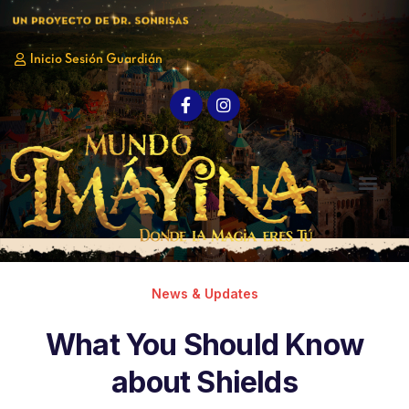
Inicio Sesión Guardián
Nosotros
Galería
Quiero ayudar
Quiero ser Voluntario
Quiero ir
Contacto
News & Updates
What You Should Know
about Shields